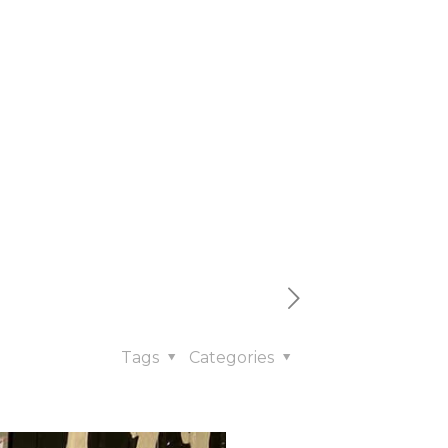
jib jadi
Tags
Categories