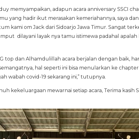
y memyampaikan, adapun acara anniversary SSCI chap
amu yang hadir ikut merasakan kemeriahannya, saya da
um kami om Jack dari Sidoarjo Jawa Timur. Sangat terk
put dilayani layak nya tamu istimewa padahal apalah kami 
p dan Alhamdulillah acara berjalan dengan baik, hara
mangatnya, hal seperti ini bisa menularkan ke chapter
ah wabah covid-19 sekarang ini,” tutupnya.
uh kekeluargaan mewarnai setiap acara, Terima kasih S