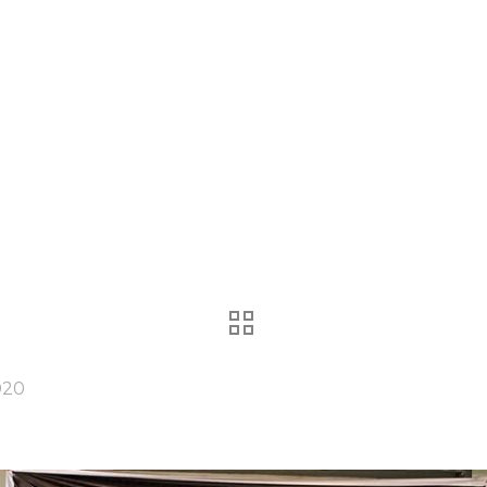
 Sumsel, Wa
ohan!!
020