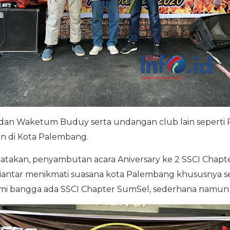
dan Waketum Buduy serta undangan club lain seperti RC
in di Kota Palembang.
akan, penyambutan acara Aniversary ke 2 SSCI Chapte
i diantar menikmati suasana kota Palembang khususny
 kami bangga ada SSCI Chapter SumSel, sederhana namu