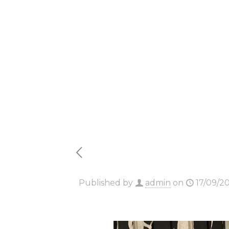
Chapter
percont
Published by
admin
on
17/09/2