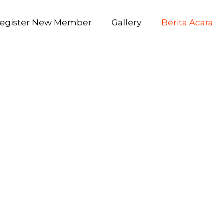
egister New Member
Gallery
Berita Acara
SCI