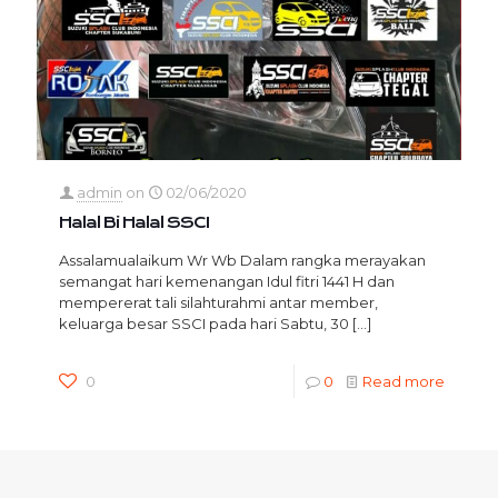
admin
on
02/06/2020
Halal Bi Halal SSCI
Assalamualaikum Wr Wb Dalam rangka merayakan
semangat hari kemenangan Idul fitri 1441 H dan
mempererat tali silahturahmi antar member,
keluarga besar SSCI pada hari Sabtu, 30
[…]
0
0
Read more